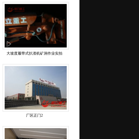
大坡度履带式扒渣机矿洞作业实拍
厂区正门2