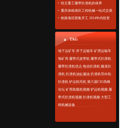
恒立重工履带扒渣机的保养
重庆保税港区工程机械一站式交易
铁路项目密集开工 2014年内投资
TAG
地下运矿车
井下运输车
矿用运输车
地矿局
履带式皮带机
履带式扒渣机
履带扒渣机优点
电动扒渣机
隧道扒
渣机
扒渣机油缸漏油
扒渣机导向轮
扒渣机
铲运机司机
第六届CIO高峰
论坛
矿用装载机视频
铲运机视频
履
带式扒渣机视频
扒渣机视频
大型工
程机械设备