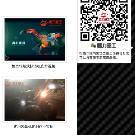
首页
1
2
下一页
末页
恒力轮胎式扒渣机官方视频
矿用装载机矿洞作业实拍