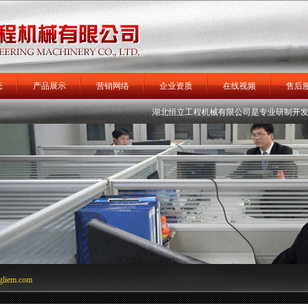
态
产品展示
营销网络
企业资质
在线视频
售后
机
矿用装载机
矿车
湖北恒立工程机械有限公司
运矿卡车
掘进机
是专业研制开发生产
轮式扒
gliem.com