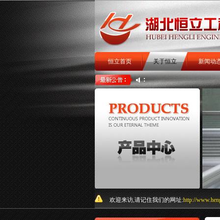
恒立首页
关于恒立
新闻动
扒渣机
扒矿机
井下铲运
关于我们
欢迎来访,请记住我们的网址:
http://www.hen