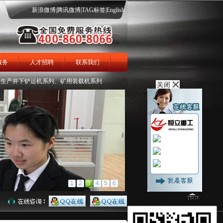
新浪微博
|
腾讯微博
|
TAG标签
|
English
服务
人才招聘
联系我们
井下铲运机系列、矿用装载机系列、轮胎式、大坡度履带式矿用扒渣机系列、全液压掘进
渣机
履带扒渣机
在线留言
1
2
3
4
5
6