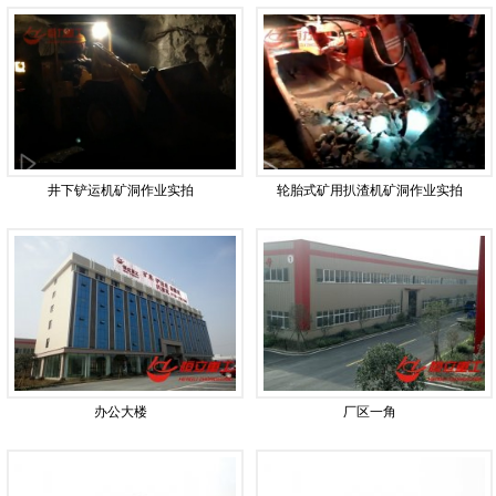
井下铲运机矿洞作业实拍
轮胎式矿用扒渣机矿洞作业实拍
办公大楼
厂区一角