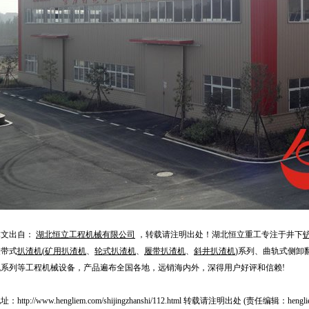
本文出自：
湖北恒立工程机械有限公司
，转载请注明出处！湖北恒立重工专注于井下
履带式
扒渣机
(
矿用扒渣机
、
轮式扒渣机
、
履带扒渣机
、
斜井扒渣机
)系列、曲轨式侧卸
机系列等工程机械设备，产品遍布全国各地，远销海内外，深得用户好评和信赖!
地址：
http://www.hengliem.com/shijingzhanshi/112.html
转载请注明出处 (责任编辑：henglie