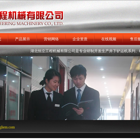
态
产品展示
营销网络
企业资质
在线视频
售后
机
矿用装载机
湖北恒立工程机械有限公司
矿车
是专业研制开发生产井下铲运机系列、矿用装
运矿卡车
掘进机
轮式扒
gliem.com