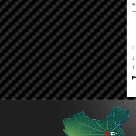
关
一
上
下
评