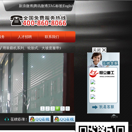
新浪微博
|
腾讯微博
|
TAG标签
|
English
服务
人才招聘
联系我们
载机系列、轮胎式、大坡度履带式矿用扒渣机系列、全液压掘进钻车系列、曲轨式侧卸翻
渣机
履带扒渣机
在线留言
1
2
3
4
5
6