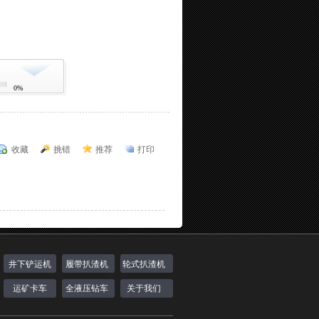
0%
收藏
挑错
推荐
打印
井下铲运机
履带扒渣机
轮式扒渣机
运矿卡车
全液压钻车
关于我们