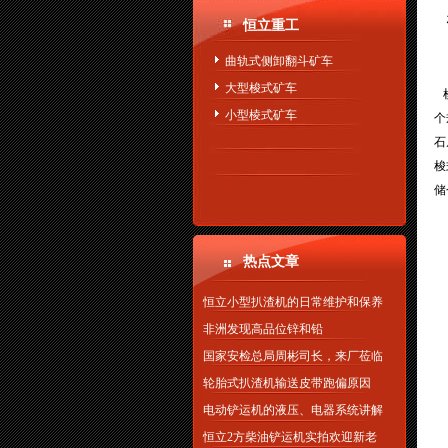
恒立重工
曲轨式侧卸翻斗矿车
大型梭式矿车
梭
小型棱式矿车
个
石
梭
储
热点文章
恒立小型扒渣机的日常维护和保养
非洲发现高品位锌和铅
国家安检总局周彬司长，来厂莅临
轮胎式扒渣机输送皮带跑偏原因
电动铲运机的液压、电器系统讲解
恒立2方柴油铲运机实拍欢迎新老