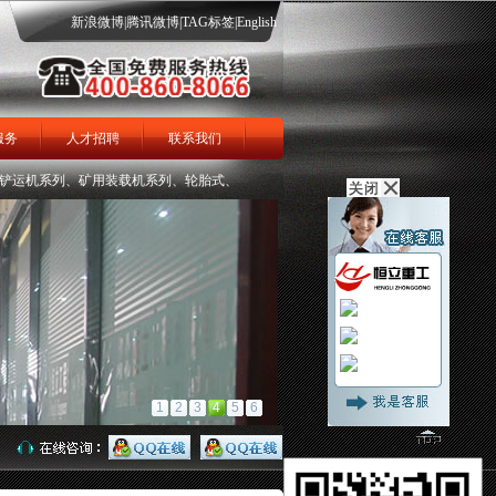
新浪微博
|
腾讯微博
|
TAG标签
|
English
服务
人才招聘
联系我们
机系列、矿用装载机系列、轮胎式、大坡度履带式矿用扒渣机系列、全液压掘进钻车系列
渣机
履带扒渣机
在线留言
1
2
3
4
5
6