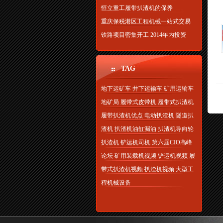
恒立重工履带扒渣机的保养
重庆保税港区工程机械一站式交易
铁路项目密集开工 2014年内投资
TAG
地下运矿车
井下运输车
矿用运输车
地矿局
履带式皮带机
履带式扒渣机
履带扒渣机优点
电动扒渣机
隧道扒
渣机
扒渣机油缸漏油
扒渣机导向轮
扒渣机
铲运机司机
第六届CIO高峰
论坛
矿用装载机视频
铲运机视频
履
带式扒渣机视频
扒渣机视频
大型工
程机械设备