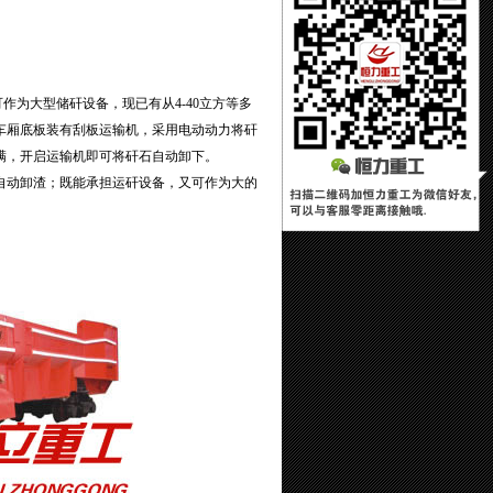
为大型储矸设备，现已有从4-40立方等多
车厢底板装有刮板运输机，采用电动动力将矸
满，开启运输机即可将矸石自动卸下。
自动卸渣；既能承担运矸设备，又可作为大的