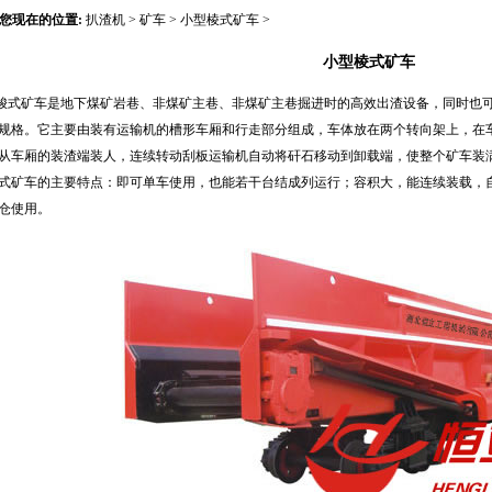
您现在的位置:
扒渣机
>
矿车
>
小型棱式矿车
>
小型棱式矿车
式矿车是地下煤矿岩巷、非煤矿主巷、非煤矿主巷掘进时的高效出渣设备，同时也可作
规格。它主要由装有运输机的槽形车厢和行走部分组成，车体放在两个转向架上，在
从车厢的装渣端装人，连续转动刮板运输机自动将矸石移动到卸载端，使整个矿车装
式矿车的主要特点：即可单车使用，也能若干台结成列运行；容积大，能连续装载，
仓使用。