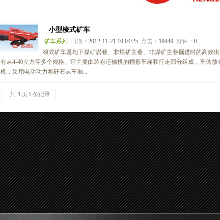
小型棱式矿车
矿车系列
日期：
2012-11-21 10:04:25
点击：
19440
好评：
0
梭式矿车是地下煤矿岩巷、非煤矿主巷、非煤矿主巷掘进时的高效出
有从4-40立方等多个规格。它主要由装有运输机的槽形车厢和行走部分组成，车体
机，采用电动动力将矸石从车厢...
共
1
页
1
条记录