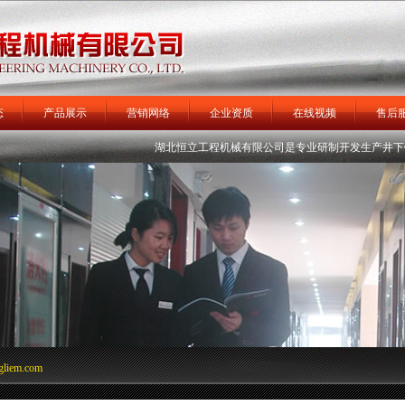
态
产品展示
营销网络
企业资质
在线视频
售后
机
矿用装载机
湖北恒立工程机械有限公司
矿车
运矿卡车
是专业研制开发生产井下铲运
掘进机
轮式扒
gliem.com